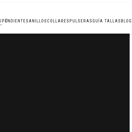
S
PENDIENTES
ANILLOS
COLLARES
PULSERAS
GUÍA TALLAS
BLOG