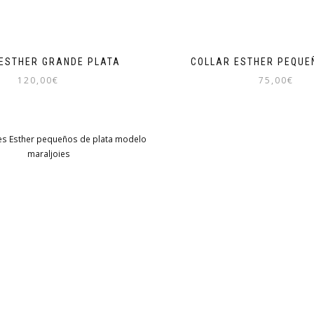
ESTHER GRANDE PLATA
COLLAR ESTHER PEQUE
120,00
€
75,00
€
Este
Este
producto
producto
tiene
tiene
múltiples
múltiples
variantes.
variantes
Las
Las
opciones
opciones
se
se
pueden
pueden
elegir
elegir
en
en
la
la
página
página
de
de
producto
producto