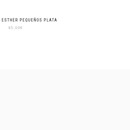
S ESTHER PEQUEÑOS PLATA
85,00
€
Este
producto
tiene
múltiples
variantes.
Las
opciones
se
pueden
elegir
en
la
página
de
producto