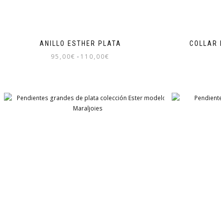
ANILLO ESTHER PLATA
COLLAR 
Rango
95,00
€
-
110,00
€
de
Este
precios:
producto
desde
tiene
95,00€
múltiples
hasta
variantes.
110,00€
Las
opciones
se
pueden
elegir
en
la
página
de
producto