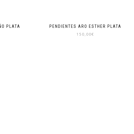
ÑO PLATA
PENDIENTES ARO ESTHER PLATA
150,00
€
Este
producto
tiene
múltiples
.
variantes.
Las
opciones
se
pueden
elegir
en
la
página
de
producto