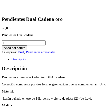
Pendientes Dual Cadena oro
65,00
€
Pendientes Dual cadena
Pendientes
Dual
Añadir al carrito
Cadena
Categorías:
Dual
,
Pendientes artesanales
oro
cantidad
Descripción
Descripción
Pendientes artesanales Colección DUAL cadena
Colección compuesta por dos formas geométricas que se complementan. Un círcu
Material:
-Latón bañado en oro de 18k, perno y cierre de plata 925 (de Ley).
Medidas: