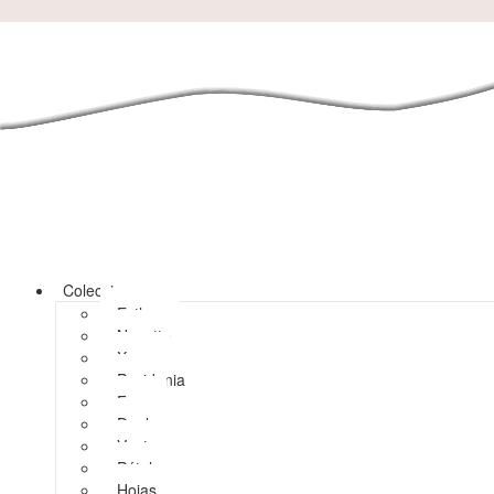
Colecciones
Esther
Navette
Xena
Posidonia
Free
Dual
Vent
Pétalos
Hojas