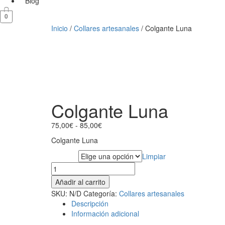
Blog
0
Inicio
/
Collares artesanales
/ Colgante Luna
Colgante Luna
Rango
75,00
€
-
85,00
€
de
Colgante Luna
precios:
desde
Limpiar
Material
75,00€
Colgante
hasta
Luna
Añadir al carrito
85,00€
cantidad
SKU:
N/D
Categoría:
Collares artesanales
Descripción
Información adicional