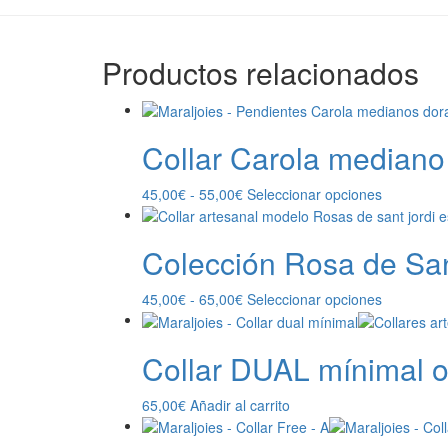
Productos relacionados
Collar Carola mediano
Rango
Este
45,00
€
-
55,00
€
Seleccionar opciones
de
producto
precios:
tiene
Colección Rosa de San
desde
múltiples
45,00€
variantes.
hasta
Las
Rango
Este
45,00
€
-
65,00
€
Seleccionar opciones
55,00€
opciones
de
producto
se
precios:
tiene
pueden
Collar DUAL mínimal o
desde
múltiples
elegir
45,00€
variantes.
en
hasta
Las
65,00
€
Añadir al carrito
la
65,00€
opciones
página
se